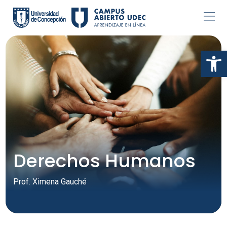
Skip
to
content
Abr
Derechos Humanos
Prof. Ximena Gauché