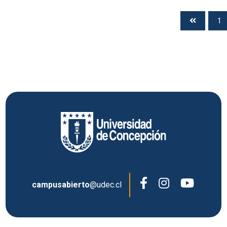
1
campusabierto
@udec.cl